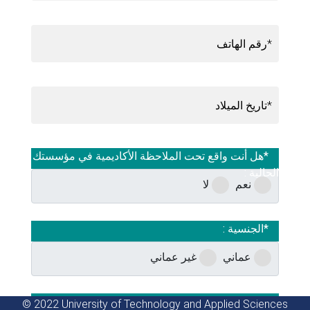
رقم الهاتف*
تاريخ الميلاد*
*هل أنت واقع تحت الملاحظة الأكاديمية في مؤسستك
الحالية :
نعم
لا
*الجنسية :
عماني
غير عماني
*هل تعمل حاليا؟ :
© 2022 University of Technology and Applied Sciences